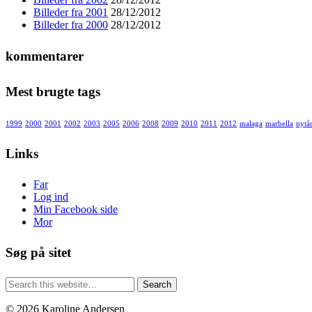
Billeder fra 2001
28/12/2012
Billeder fra 2000
28/12/2012
kommentarer
Mest brugte tags
1999
2000
2001
2002
2003
2005
2006
2008
2009
2010
2011
2012
malaga
marbella
nytå
Links
Far
Log ind
Min Facebook side
Mor
Søg på sitet
© 2026 Karoline Andersen